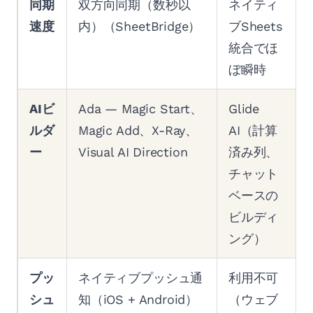
同期
双方向同期（数秒以
ネイティ
速度
内）（SheetBridge）
ブSheets
統合でほ
ぼ瞬時
AIビ
Ada — Magic Start、
Glide
ルダ
Magic Add、X-Ray、
AI（計算
ー
Visual AI Direction
済み列、
チャット
ベースの
ビルディ
ング）
プッ
ネイティブプッシュ通
利用不可
シュ
知（iOS + Android）
（ウェブ