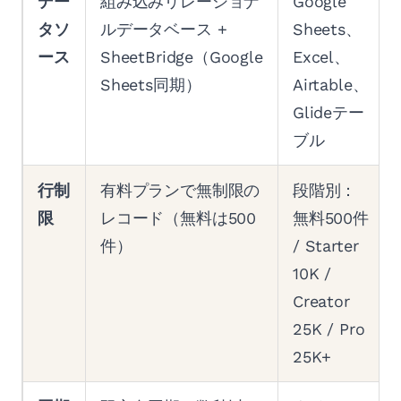
デー
組み込みリレーショナ
Google
タソ
ルデータベース +
Sheets、
ース
SheetBridge（Google
Excel、
Sheets同期）
Airtable、
Glideテー
ブル
行制
有料プランで無制限の
段階別：
限
レコード（無料は500
無料500件
件）
/ Starter
10K /
Creator
25K / Pro
25K+