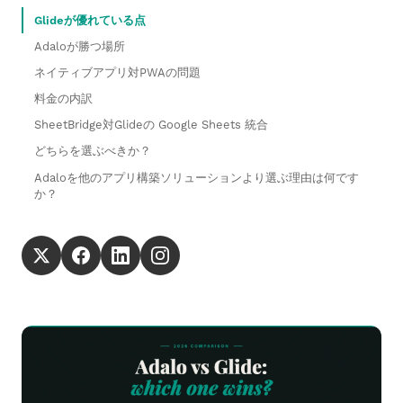
Glideが優れている点
Adaloが勝つ場所
ネイティブアプリ対PWAの問題
料金の内訳
SheetBridge対Glideの Google Sheets 統合
どちらを選ぶべきか？
Adaloを他のアプリ構築ソリューションより選ぶ理由は何です
か？