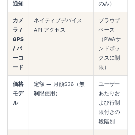
通知
のみ）
カメ
ネイティブデバイス
ブラウザ
ラ /
API アクセス
ベース
GPS
（PWAサ
/ バ
ンドボッ
ーコ
クスに制
ード
限）
価格
定額 — 月額$36（無
ユーザー
モデ
制限使用）
あたりお
ル
よび行制
限付きの
段階別