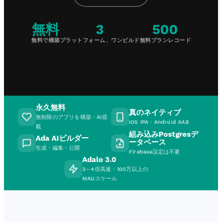
無料
3
500
無料で構築
プラットフォーム、ワンビルド
無料プランレコード
永久無料
真のネイティブ
無制限のアプリを構築・AI搭
iOS IPA・Android AAB
載
組み込みPostgresデ
Ada AIビルダー
ータベース
生成・編集・公開
Firebase設定は不要
Adalo 3.0
3～4倍高速 · 100万以上の
MAUスケール