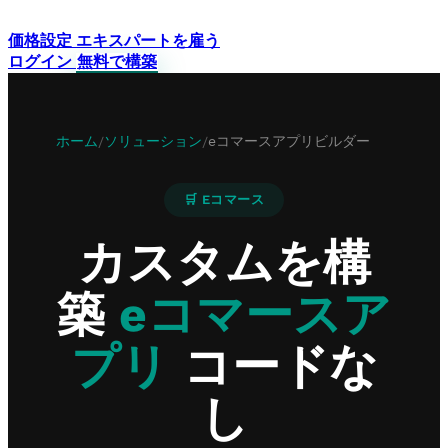
価格設定
エキスパートを雇う
ログイン
無料で構築
ホーム
ソリューション
eコマースアプリビルダー
/
/
🛒 Eコマース
カスタムを構
築
eコマースア
プリ
コードな
し