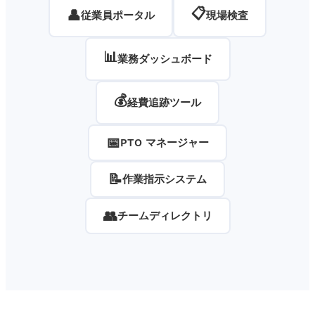
📋
👤
従業員ポータル
現場検査
📊
業務ダッシュボード
💰
経費追跡ツール
📅
PTO マネージャー
📝
作業指示システム
👥
チームディレクトリ