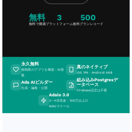
無料
3
500
無料で構築
プラットフォーム
無料プランレコード
永久無料
真のネイティブ
無制限のアプリを構築・AI搭
iOS IPA・Android AAB
載
組み込みPostgresデ
Ada AIビルダー
ータベース
生成・編集・公開
Firebase設定は不要
Adalo 3.0
3～4倍高速 · 100万以上の
MAUスケール