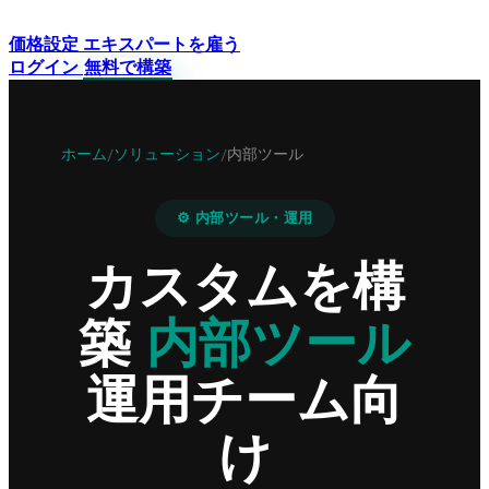
価格設定
エキスパートを雇う
ログイン
無料で構築
ホーム
ソリューション
内部ツール
/
/
⚙️ 内部ツール・運用
カスタムを構
築
内部ツール
運用チーム向
け