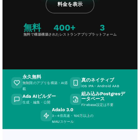
料金を表示
無料
400+
3
無料で構築
構築されたレストランアプリ
プラットフォーム
永久無料
真のネイティブ
無制限のアプリを構築・AI搭
iOS IPA・Android AAB
載
組み込みPostgresデ
Ada AIビルダー
ータベース
生成・編集・公開
Firebase設定は不要
Adalo 3.0
3～4倍高速 · 100万以上の
MAUスケール