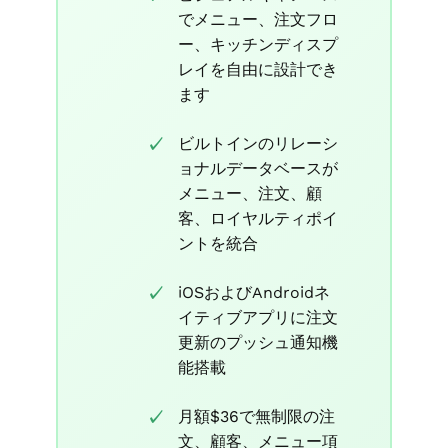
でメニュー、注文フロ
ー、キッチンディスプ
レイを自由に設計でき
ます
ビルトインのリレーシ
ョナルデータベースが
メニュー、注文、顧
客、ロイヤルティポイ
ントを統合
iOSおよびAndroidネ
イティブアプリに注文
更新のプッシュ通知機
能搭載
月額$36で無制限の注
文、顧客、メニュー項