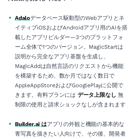
Adalo
データベース駆動型のWebアプリとネ
イティブiOSおよびAndroidアプリ用のAIを搭
載したアプリビルダー—3つのプラットフォ
ーム全体で1つのバージョン。MagicStartは
説明から完全なアプリ基盤を生成し、
MagicAddは自然言語のリクエストから機能
を構築するため、数か月ではなく数日で
AppleAppStoreおよびGooglePlayに公開で
きます。有料プランには
データ上限なし
無
制限の使用と請求ショックなしが含まれます
Builder.ai は
アプリの外観と機能の基本的な
青写真を描きたい人向けで、その後、開発者