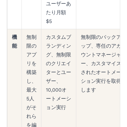
ユーザーあ
たり月額
$5
機
無制
カスタムブ
無制限のバックア
能
限の
ランディン
ップ、専任のアカ
アプ
グ、無制限
ウントマネージャ
リを
のクリエイ
ー、カスタマイズ
構築
ターとユー
されたオートメー
し、
ザー、
ション実行を取得
最大
10,000オ
します
5人
ートメーシ
がそ
ョン実行
れら
を編