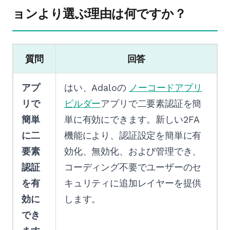
ョンより選ぶ理由は何ですか？
質問
回答
アプ
はい、Adaloの
ノーコードアプリ
リで
ビルダー
アプリで二要素認証を簡
簡単
単に有効にできます。新しい2FA
に二
機能により、認証設定を簡単に有
要素
効化、無効化、および管理でき、
認証
コーディング不要でユーザーのセ
を有
キュリティに追加レイヤーを提供
効に
します。
でき