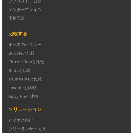
アプリストア公開
エンタープライズ
価格設定
比較する
すべてのビルダー
Bubbleと比較
FlutterFlowと比較
Glideと比較
Thunkableと比較
Lovableと比較
Appy Pieと比較
ソリューション
ビジネス向け
フリーランサー向け