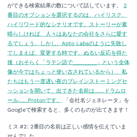
ができる検索結果の数について話しています。
2
番目のオプションを選択するのは、ハイリスク、
ハイリワード的なシナリオです。ストーリーが素
晴らしければ、人々はあなたの会社をさらに愛す
るでしょう。しかし、Apto Labsのように失敗し
てしまえば、変更する時です。ぬるい反応を得た
後（おそらく「ラテン語で________」という全体
像が今ではちょっと使い古されているから）、私
たちはもう一度遅い夜のブレインストーミングセ
ッションを開いて、出てきた名前は……ドラムロ
ール……Protonです。
「会社名ジェネレータ」を
Googleで検索すると、多くのものが出てきます！
ミス #2: 2番目の名前は正しい感情を伝えていま
せんでした。